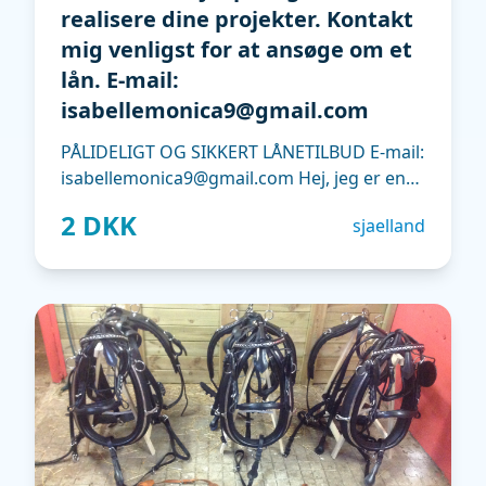
realisere dine projekter. Kontakt
mig venligst for at ansøge om et
lån. E-mail:
isabellemonica9@gmail.com
PÅLIDELIGT OG SIKKERT LÅNETILBUD E-mail:
isabellemonica9@gmail.com Hej, jeg er en
privat långiver, der kan yde lån med en rente
2 DKK
sjaelland
på 3% for at imødekomme dine økonomiske
behov eller hjælpe dig med at realisere dine
projekter. Kontakt mig venligst for at
ansøge om et lån. E-mail:
isabellemonica9@gmail.com