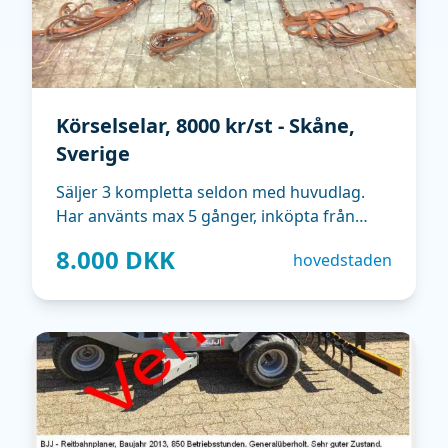
Körselselar, 8000 kr/st - Skåne,
Sverige
Säljer 3 kompletta seldon med huvudlag.
Har använts max 5 gånger, inköpta från
Polen 2015. Till fullvuxen häst.
8.000 DKK
hovedstaden