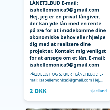
LÅNETILBUD E-mail:
isabellemonica9@gmail.com
Hej, jeg er en privat långiver,
der kan yde lån med en rente
på 3% for at imødekomme dine
økonomiske behov eller hjælpe
dig med at realisere dine
projekter. Kontakt mig venligst
for at ansøge om et lån. E-mail:
isabellemonica9@gmail.com
PÅLIDELIGT OG SIKKERT LÅNETILBUD E-
mail: isabellemonica9@gmail.com Hej,
jeg er en privat långiver, der kan yde lån
2 DKK
sjaelland
med en rente på 3% for at imødekomme
dine økonomiske behov eller hjælpe dig
med at realisere dine projekter. Kontakt
mig venligst for at ansøge om et lån. E-