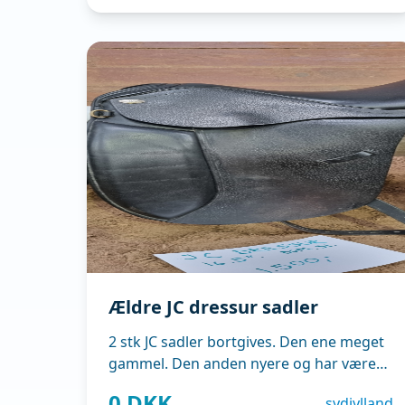
Ældre JC dressur sadler
2 stk JC sadler bortgives. Den ene meget
gammel. Den anden nyere og har været
brugt i 2023/2024.
0 DKK
sydjylland