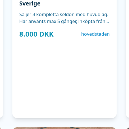
Sverige
Säljer 3 kompletta seldon med huvudlag.
Har använts max 5 gånger, inköpta från
Polen 2015. Till fullvuxen häst.
8.000 DKK
hovedstaden