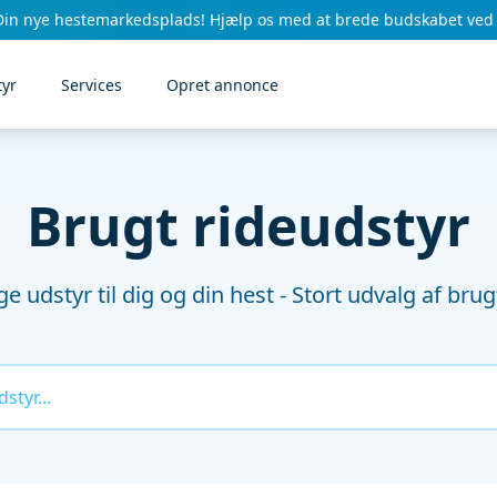
Din nye hestemarkedsplads! Hjælp os med at brede budskabet ved 
tyr
Services
Opret annonce
Brugt rideudstyr
ige udstyr til dig og din hest - Stort udvalg af bru