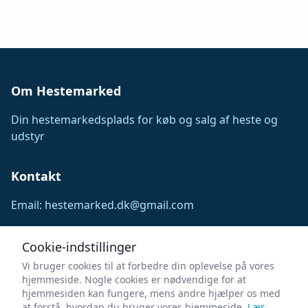
Om Hestemarked
Din hestemarkedsplads for køb og salg af heste og
udstyr
Kontakt
Email: hestemarked.dk@gmail.com
Følg os
Cookie-indstillinger
Vi bruger cookies til at forbedre din oplevelse på vores
Facebook
Instagram
hjemmeside. Nogle cookies er nødvendige for at
hjemmesiden kan fungere, mens andre hjælper os med
at forstå, hvordan du bruger vores hjemmeside.
Læs