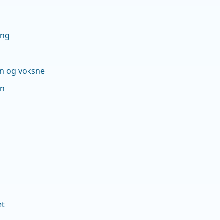
ing
rn og voksne
en
et