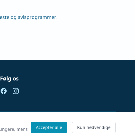
 heste og avlsprogrammer.
Følg os
Facebook
Instagram
Accepter alle
Kun nødvendige
 fungere, mens