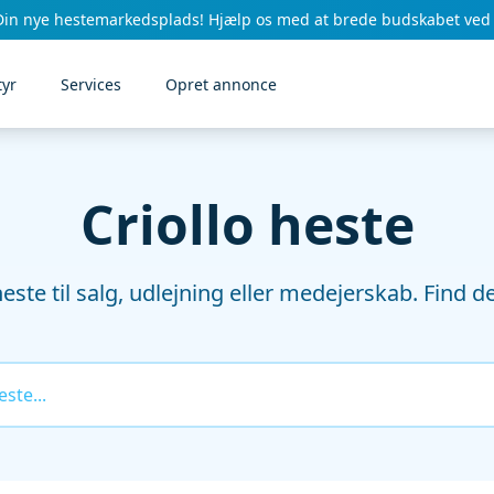
Din nye hestemarkedsplads! Hjælp os med at brede budskabet ved 
tyr
Services
Opret annonce
Criollo heste
este til salg, udlejning eller medejerskab. Find de