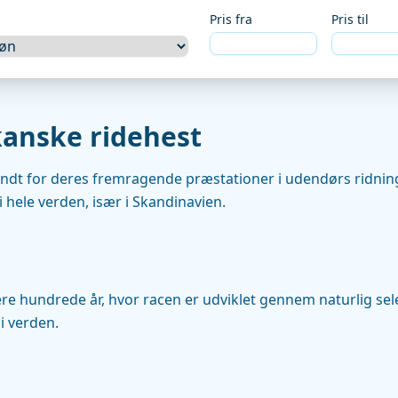
Pris fra
Pris til
kanske ridehest
 kendt for deres fremragende præstationer i udendørs ridnin
 hele verden, især i Skandinavien.
flere hundrede år, hvor racen er udviklet gennem naturlig se
i verden.