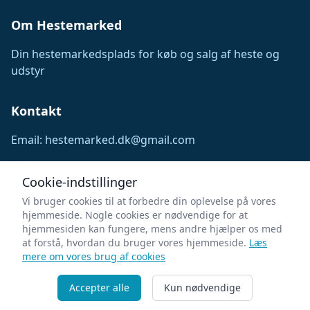
Om Hestemarked
Din hestemarkedsplads for køb og salg af heste og
udstyr
Kontakt
Email: hestemarked.dk@gmail.com
Følg os
Cookie-indstillinger
Vi bruger cookies til at forbedre din oplevelse på vores
Facebook
Instagram
hjemmeside. Nogle cookies er nødvendige for at
hjemmesiden kan fungere, mens andre hjælper os med
at forstå, hvordan du bruger vores hjemmeside.
Læs
mere om vores brug af cookies
© 2026 Hestemarked - Din hestemarkedsplads
Accepter alle
Kun nødvendige