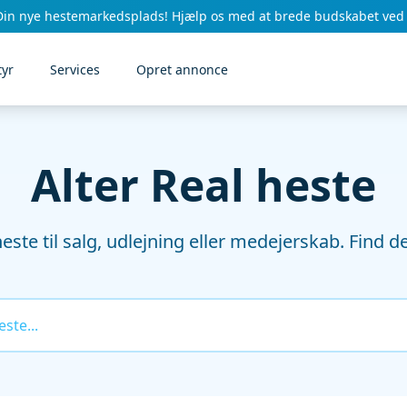
Din nye hestemarkedsplads! Hjælp os med at brede budskabet ved 
tyr
Services
Opret annonce
Alter Real heste
este til salg, udlejning eller medejerskab. Find de